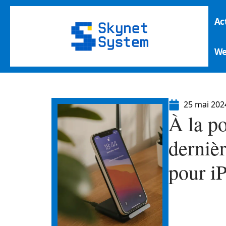
Ac
W
25 mai 202
À la po
dernièr
pour i