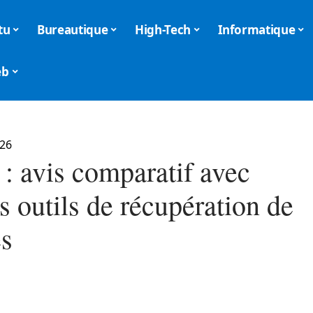
tu
Bureautique
High-Tech
Informatique
eb
026
 : avis comparatif avec
s outils de récupération de
s