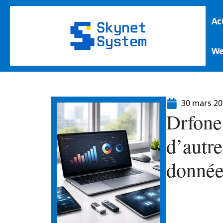
Ac
W
30 mars 2
Drfone
d’autre
donnée