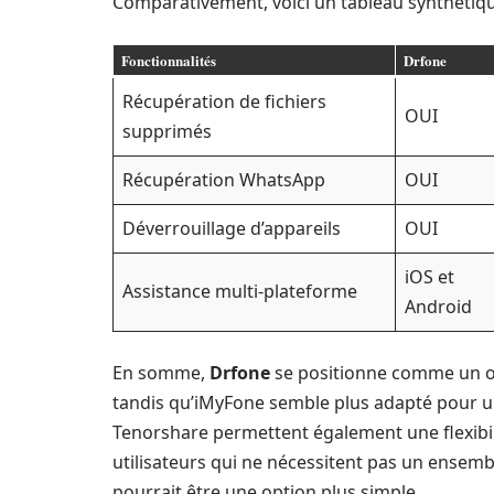
Comparativement, voici un tableau synthétique
Fonctionnalités
Drfone
Récupération de fichiers
OUI
supprimés
Récupération WhatsApp
OUI
Déverrouillage d’appareils
OUI
iOS et
Assistance multi-plateforme
Android
En somme,
Drfone
se positionne comme un out
tandis qu’iMyFone semble plus adapté pour une
Tenorshare permettent également une flexibili
utilisateurs qui ne nécessitent pas un ensemb
pourrait être une option plus simple.