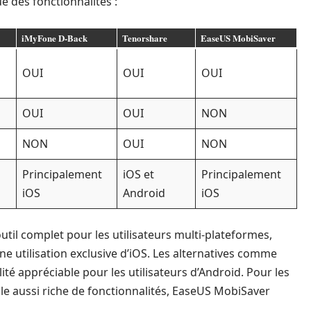
 des fonctionnalités :
iMyFone D-Back
Tenorshare
EaseUS MobiSaver
OUI
OUI
OUI
OUI
OUI
NON
NON
OUI
NON
Principalement
iOS et
Principalement
iOS
Android
iOS
il complet pour les utilisateurs multi-plateformes,
 utilisation exclusive d’iOS. Les alternatives comme
té appréciable pour les utilisateurs d’Android. Pour les
le aussi riche de fonctionnalités, EaseUS MobiSaver