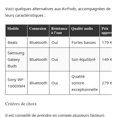
Voici quelques alternatives aux AirPods, accompagnées de
leurs caractéristiques :
Modèle
Connexion
Résistance
Qualité audio
Prix
à l’eau
approxim
Beats
Bluetooth
Oui
Fortes basses
179 €
Samsung
Galaxy
Bluetooth
Oui
Son équilibré
149 €
Buds
Qualité
Sony WF-
Bluetooth
Oui
sonore
279 €
1000XM4
exceptionnelle
Critères de choix
Il est conseillé de prendre en compte plusieurs facteurs