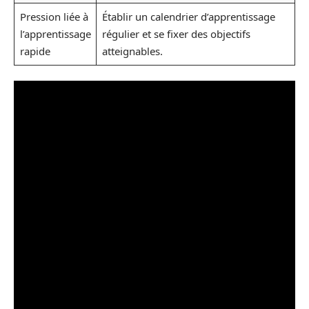
Pression liée à
Établir un calendrier d’apprentissage
l’apprentissage
régulier et se fixer des objectifs
rapide
atteignables.