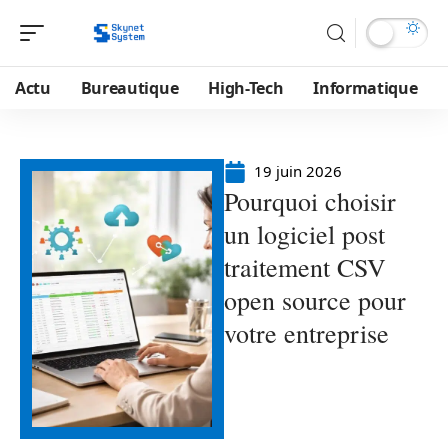
Actu
Bureautique
High-Tech
Informatique
19 juin 2026
Pourquoi choisir
un logiciel post
traitement CSV
open source pour
votre entreprise