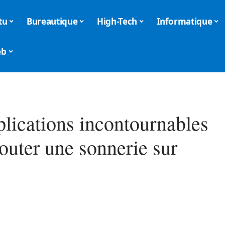
tu
Bureautique
High-Tech
Informatique
eb
plications incontournables
outer une sonnerie sur