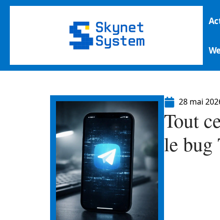
Ac
W
28 mai 202
Tout c
le bug