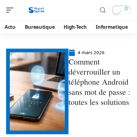
Actu
Bureautique
High-Tech
Informatique
4 mars 2026
Comment
déverrouiller un
téléphone Android
sans mot de passe :
toutes les solutions