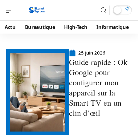
Actu
Bureautique
High-Tech
Informatique
25 juin 2026
Guide rapide : Ok
Google pour
configurer mon
appareil sur la
Smart TV en un
clin d’œil