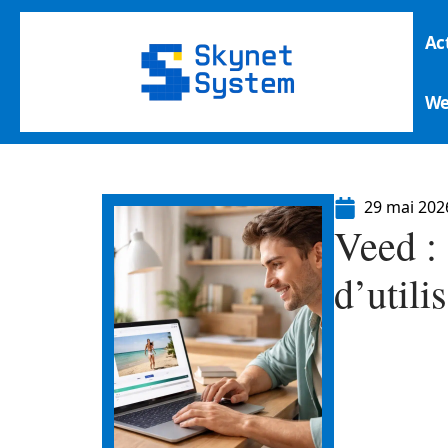
Ac
W
29 mai 202
Veed : 
d’utili