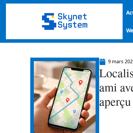
Ac
W
9 mars 202
Locali
ami av
aperçu