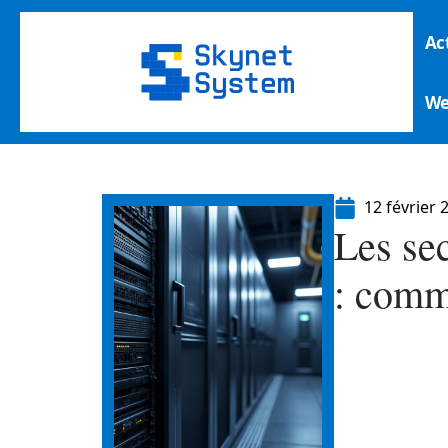
Ac
W
12 février 
Les se
: comm