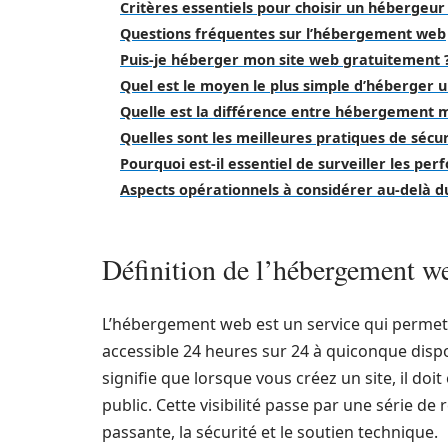
Critères essentiels pour choisir un hébergeu
Questions fréquentes sur l’hébergement web
Puis-je héberger mon site web gratuitement 
Quel est le moyen le plus simple d’héberger u
Quelle est la différence entre hébergement m
Quelles sont les meilleures pratiques de sécu
Pourquoi est-il essentiel de surveiller les 
Aspects opérationnels à considérer au‑delà 
Définition de l’hébergement w
L’hébergement web est un service qui permet de
accessible 24 heures sur 24 à quiconque disp
signifie que lorsque vous créez un site, il doit
public. Cette visibilité passe par une série de
passante, la sécurité et le soutien technique.